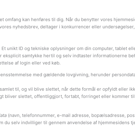
andet omfang kan henføres til dig. Når du benytter vores hjemme
ig vores nyhedsbrev, deltager i konkurrencer eller undersøgelser
 Et unikt ID og tekniske oplysninger om din computer, tablet ell
iver eksplicit samtykke hertil og selv indtaster informationern
ttelse af login eller ved køb.
overensstemmelse med gældende lovgivning, herunder persondat
amlet til, og vil blive slettet, når dette formål er opfyldt eller 
gt bliver slettet, offentliggjort, fortabt, forringet eller komm
ata
(navn, telefonnummer, e-mail adresse, bopælsadresse, pos
om du selv indvilliger til gennem anvendelse af hjemmesidens tj