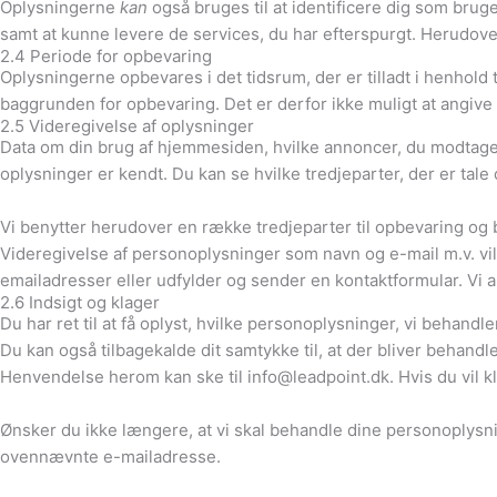
Oplysningerne
kan
også bruges til at identificere dig som bruge
samt at kunne levere de services, du har efterspurgt. Herudov
2.4 Periode for opbevaring
Oplysningerne opbevares i det tidsrum, der er tilladt i henhold
baggrunden for opbevaring. Det er derfor ikke muligt at angive 
2.5 Videregivelse af oplysninger
Data om din brug af hjemmesiden, hvilke annoncer, du modtager 
oplysninger er kendt. Du kan se hvilke tredjeparter, der er tal
Vi benytter herudover en række tredjeparter til opbevaring og
Videregivelse af personoplysninger som navn og e-mail m.v. vil k
emailadresser eller udfylder og sender en kontaktformular. Vi a
2.6 Indsigt og klager
Du har ret til at få oplyst, hvilke personoplysninger, vi behandl
Du kan også tilbagekalde dit samtykke til, at der bliver behandlet
Henvendelse herom kan ske til info@leadpoint.dk. Hvis du vil k
Ønsker du ikke længere, at vi skal behandle dine personoplysn
ovennævnte e-mailadresse.