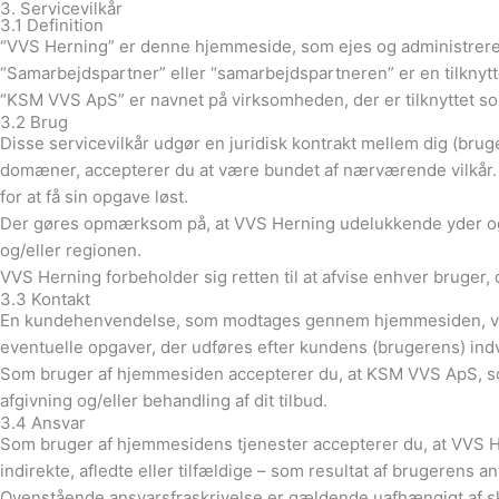
3. Servicevilkår
3.1 Definition
“VVS Herning” er denne hjemmeside, som ejes og administrere
“Samarbejdspartner” eller “samarbejdspartneren” er en tilknytt
“KSM VVS ApS” er navnet på virksomheden, der er tilknyttet s
3.2 Brug
Disse servicevilkår udgør en juridisk kontrakt mellem dig (bru
domæner, accepterer du at være bundet af nærværende vilkår. 
for at få sin opgave løst.
Der gøres opmærksom på, at VVS Herning udelukkende yder og l
og/eller regionen.
VVS Herning forbeholder sig retten til at afvise enhver bruger,
3.3 Kontakt
En kundehenvendelse, som modtages gennem hjemmesiden, vide
eventuelle opgaver, der udføres efter kundens (brugerens) indvi
Som bruger af hjemmesiden accepterer du, at KSM VVS ApS, som 
afgivning og/eller behandling af dit tilbud.
3.4 Ansvar
Som bruger af hjemmesidens tjenester accepterer du, at VVS Her
indirekte, afledte eller tilfældige – som resultat af brugerens a
Ovenstående ansvarsfraskrivelse er gældende uafhængigt af s