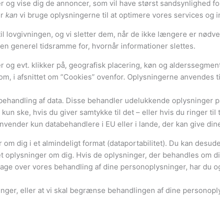
r og vise dig de annoncer, som vil have størst sandsynlighed for
er
kan
vi bruge oplysningerne til at optimere vores services og i
 til lovgivningen, og vi sletter dem, når de ikke længere er nø
en generel tidsramme for, hvornår informationer slettes.
og evt. klikker på, geografisk placering, køn og alderssegment 
e om, i afsnittet om “Cookies” ovenfor. Oplysningerne anvendes t
 behandling af data. Disse behandler udelukkende oplysninger 
un ske, hvis du giver samtykke til det – eller hvis du ringer ti
nvender kun databehandlere i EU eller i lande, der kan give dine
er om dig i et almindeligt format (dataportabilitet). Du kan desu
 oplysninger om dig. Hvis de oplysninger, der behandles om dig, er
lage over vores behandling af dine personoplysninger, har du og
inger, eller at vi skal begrænse behandlingen af dine personop