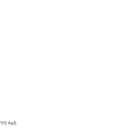
VVS ApS
.