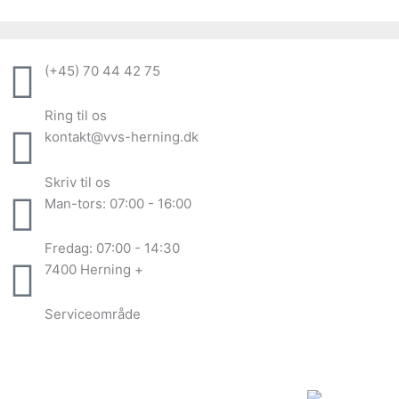
Gå
til
indholdet
(+45) 70 44 42 75
Ring til os
kontakt@vvs-herning.dk
Skriv til os
Man-tors: 07:00 - 16:00
Fredag: 07:00 - 14:30
7400 Herning +
Serviceområde