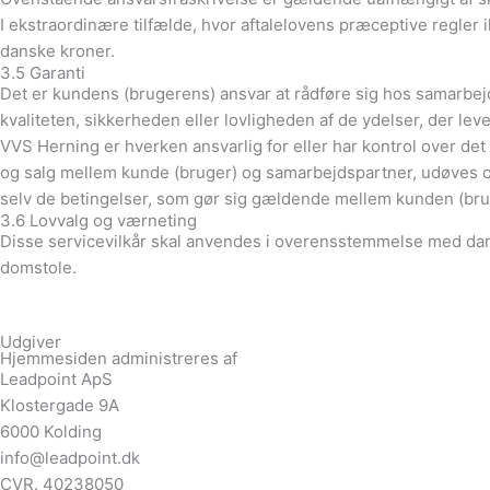
I ekstraordinære tilfælde, hvor aftalelovens præceptive regler
danske kroner.
3.5 Garanti
Det er kundens (brugerens) ansvar at rådføre sig hos samarbejd
kvaliteten, sikkerheden eller lovligheden af de ydelser, der le
VVS Herning er hverken ansvarlig for eller har kontrol over det
og salg mellem kunde (bruger) og samarbejdspartner, udøves 
selv de betingelser, som gør sig gældende mellem kunden (brug
3.6 Lovvalg og værneting
Disse servicevilkår skal anvendes i overensstemmelse med dansk
domstole.
Udgiver
Hjemmesiden administreres af
Leadpoint ApS
Klostergade 9A
6000 Kolding
info@leadpoint.dk
CVR. 40238050