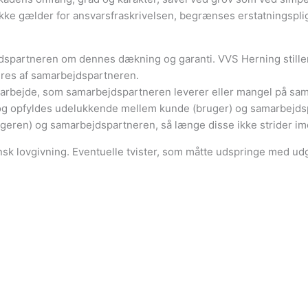
 ikke gælder for ansvarsfraskrivelsen, begrænses erstatningspli
spartneren om dennes dækning og garanti. VVS Herning stiller i
veres af samarbejdspartneren.
 arbejde, som samarbejdspartneren leverer eller mangel på samme
og opfyldes udelukkende mellem kunde (bruger) og samarbejdsp
eren) og samarbejdspartneren, så længe disse ikke strider imo
 lovgivning. Eventuelle tvister, som måtte udspringe med udgan