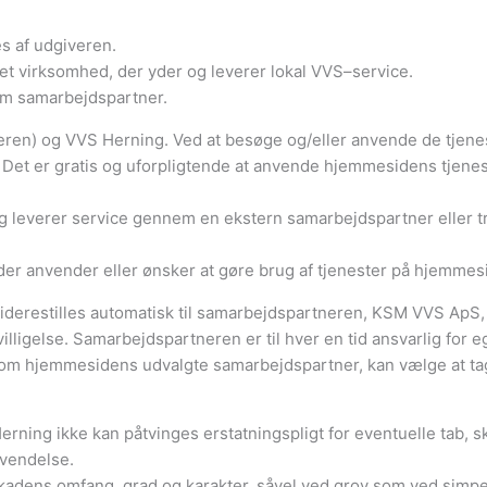
s af udgiveren.
et virksomhed, der yder og leverer lokal VVS–service.
om samarbejdspartner.
geren) og VVS Herning. Ved at besøge og/eller anvende de tjene
Det er gratis og uforpligtende at anvende hjemmesidens tjenes
everer service gennem en ekstern samarbejdspartner eller tred
 der anvender eller ønsker at gøre brug af tjenester på hjemmes
restilles automatisk til samarbejdspartneren, KSM VVS ApS, 
lligelse. Samarbejdspartneren er til hver en tid ansvarlig for 
hjemmesidens udvalgte samarbejdspartner, kan vælge at tage ko
ning ikke kan påtvinges erstatningspligt for eventuelle tab, s
nvendelse.
kadens omfang, grad og karakter, såvel ved grov som ved simp