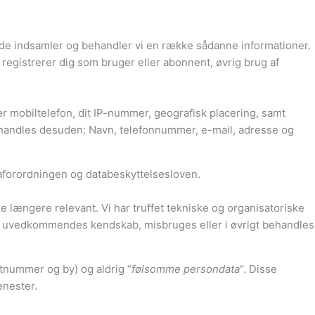
side indsamler og behandler vi en række sådanne informationer.
, registrerer dig som bruger eller abonnent, øvrig brug af
er mobiltelefon, dit IP-nummer, geografisk placering, samt
e behandles desuden: Navn, telefonnummer, e-mail, adresse og
aforordningen og databeskyttelsesloven.
ikke længere relevant. Vi har truffet tekniske og organisatoriske
er til uvedkommendes kendskab, misbruges eller i øvrigt behandles
tnummer og by) og aldrig “
følsomme persondata
“. Disse
enester.